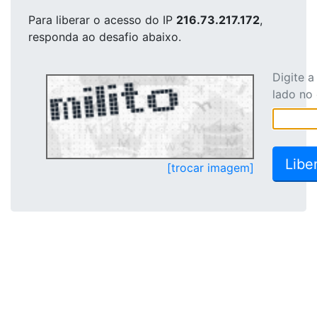
Para liberar o acesso
do IP
216.73.217.172
,
responda ao desafio abaixo.
Digite 
lado no
[trocar imagem]