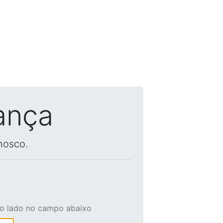
ança
nosco.
ao lado no campo abaixo