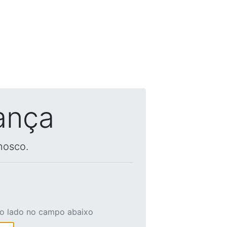
ança
nosco.
ao lado no campo abaixo